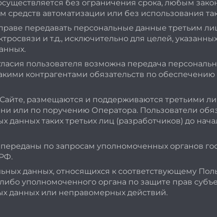
осуществляется без ограничения срока, любым зако
 средств автоматизации или без использования так
вправе передавать персональные данные третьим лиц
тросвязи и т.д., исключительно для целей, указанны
анных.
гласия пользователя возможна передача персональн
такими контрагентами обязательств по обеспечени
Сайте, размещаются и поддерживаются третьими лиц
ени или по поручению Оператора. Пользователи обя
х данных таких третьих лиц (разработчиков) до нач
 переданы по запросам уполномоченных органов гос
РФ.
ьных данных, относящихся к соответствующему Поль
я либо уполномоченного органа по защите прав субъ
ых данных или неправомерных действий.