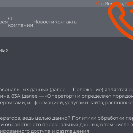
г. Вологда, Га
О
рея
Новости
Контакты
компании
ных
рсональных данных (далее — Положение) является 
гарина, 83А (далее — «Оператор») и определяет поря
сервисами, информацией, услугами сайта, расположен
ратора, ведь целью данной Политики обработки пе
и обработке его персональных данных, в том числе
ированного доступа и разглашения.