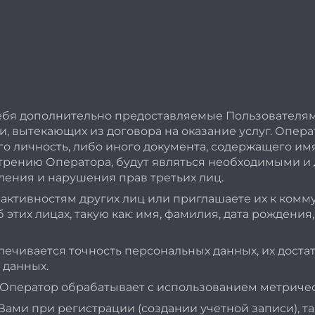
ебя дополнительно предоставляемые Пользователям
 вытекающих из договора на оказание услуг. Операто
о личность, либо иного документа, содержащего имя
трению Оператора, будут являться необходимыми и
ления и нарушения прав третьих лиц.
активностям других лиц или приглашаете их к комм
тих лицах, такую как: имя, фамилия, дата рождения,
чивается точность персональных данных, их достато
 данных.
 Оператор обрабатывает с использованием метрическ
ми при регистрации (создании учетной записи), так