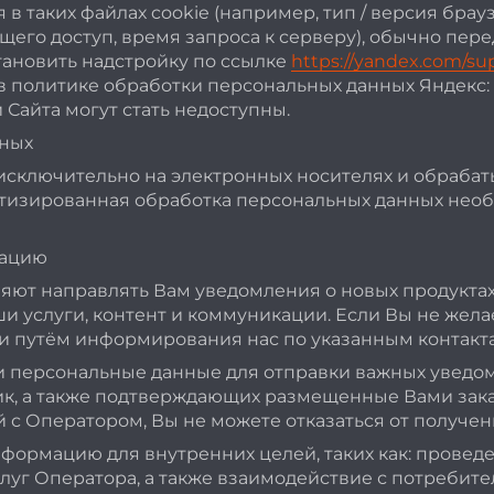
в таких файлах cookie (например, тип / версия брау
его доступ, время запроса к серверу), обычно пере
тановить надстройку по ссылке
https://yandex.com/su
 политике обработки персональных данных Яндекс:
Сайта могут стать недоступны.
нных
исключительно на электронных носителях и обраба
матизированная обработка персональных данных нео
мацию
ют направлять Вам уведомления о новых продуктах
и услуги, контент и коммуникации. Если Вы не жел
ки путём информирования нас по указанным контакта
и персональные данные для отправки важных увед
к, а также подтверждающих размещенные Вами зака
 Оператором, Вы не можете отказаться от получен
ормацию для внутренних целей, таких как: проведе
луг Оператора, а также взаимодействие с потребите