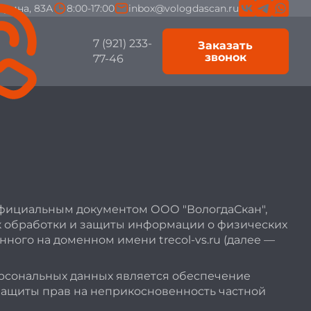
гарина, 83А
8:00-17:00
inbox@vologdascan.ru
7 (921) 233-
Заказать
звонок
77-46
официальным документом ООО "ВологдаСкан",
док обработки и защиты информации о физических
ного на доменном имени trecol-vs.ru (далее —
рсональных данных является обеспечение
 защиты прав на неприкосновенность частной