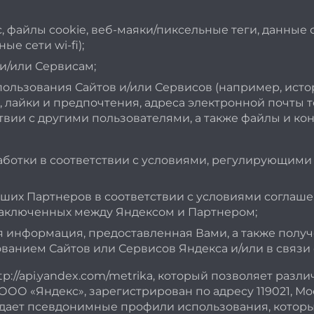
с, файлы cookie, веб-маяки/пиксельные теги, данны
е сети wi-fi);
 и/или Сервисам;
льзования Сайтов и/или Сервисов (например, истор
 лайки и предпочтения, адреса электронной почты те
ии с другими пользователями, а также файлы и конт
аботки в соответствии с условиями, регулирующими
аших Партнеров в соответствии с условиями соглаш
заключенных между Яндексом и Партнером;
я информация, предоставленная Вами, а также получ
анием Сайтов или Сервисов Яндекса и/или в связи 
tp://api.yandex.com/metrika, который позволяет ра
 «Яндекс», зарегистрирован по адресу 119021, Москва,
оздает псевдонимные профили использования, котор